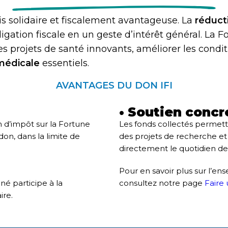
s solidaire et fiscalement avantageuse. La
réducti
gation fiscale en un geste d’intérêt général. La F
es projets de santé innovants, améliorer les condi
médicale
essentiels.
AVANTAGES DU DON IFI
• Soutien concre
 d’impôt sur la Fortune
Les fonds collectés permet
on, dans la limite de
des projets de recherche e
directement le quotidien des
:
Pour en savoir plus sur l’en
é participe à la
consultez notre page
Faire
ire.