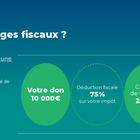
ges fiscaux ?
rtune
al de
C
Déduction fiscale
Votre don
75%
de 
10 000€
2
sur votre impôt