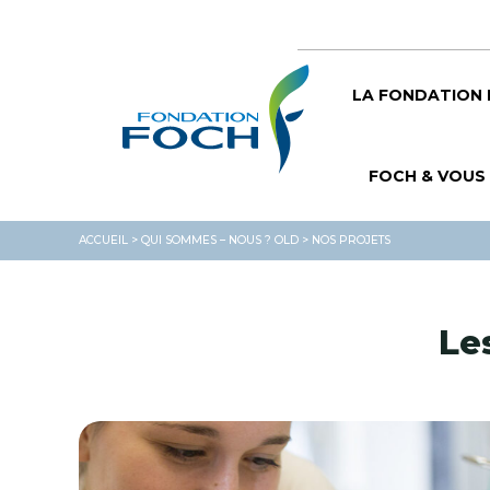
LA FONDATION
FOCH & VOUS
ACCUEIL
>
QUI SOMMES – NOUS ? OLD
>
NOS PROJETS
Le