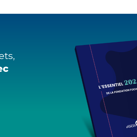
ets,
ec