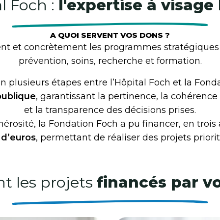
r la
l Foch :
l'expertise à visag
ucléaire
A QUOI SERVENT VOS DONS ?
nt et concrètement les programmes stratégiques 
à l’Hôpital Foch
prévention, soins, recherche et formation.
t en plusieurs étapes entre l’Hôpital Foch et la Fon
 publique
, garantissant la pertinence, la cohérence
et la transparence des décisions prises.
nérosité, la Fondation Foch a pu financer, en trois
s d’euros
, permettant de réaliser des projets priorit
t les projets
financés par v