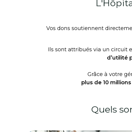
Souteni
L'Hôpita
médecine n
Vos dons soutiennent directeme
Innovations et avancées 
Ils sont attribués via un circui
d’utilité
Grâce à votre gé
plus de 10 million
Quels son