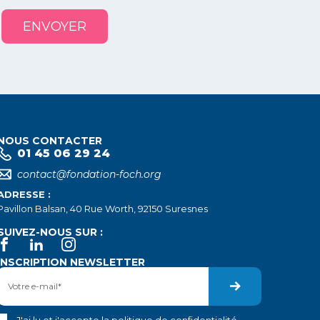
ENVOYER
NOUS CONTACTER
01 45 06 29 24
contact@fondation-foch.org
ADRESSE :
Pavillon Balsan, 40 Rue Worth, 92150 Suresnes
SUIVEZ-NOUS SUR :
INSCRIPTION NEWSLETTER
J'ai lu et j'accepte la
politique de confidentialité