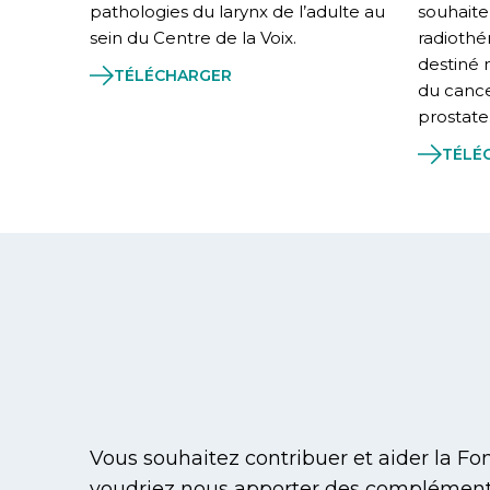
pathologies du larynx de l’adulte au
souhaite
sein du Centre de la Voix.
radiothé
destiné
TÉLÉCHARGER
du cance
prostate
TÉLÉ
Vous souhaitez contribuer et aider la F
voudriez nous apporter des complément