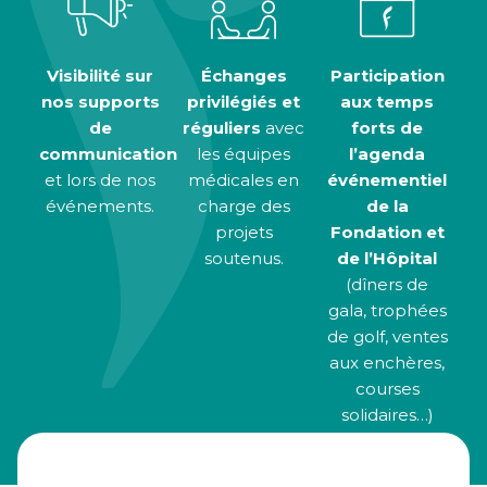
Visibilité sur
Échanges
Participation
nos supports
privilégiés et
aux temps
de
réguliers
avec
forts de
communication
les équipes
l’agenda
et lors de nos
médicales en
événementiel
événements.
charge des
de la
projets
Fondation et
soutenus.
de l’Hôpital
(dîners de
gala, trophées
de golf, ventes
aux enchères,
courses
solidaires…)